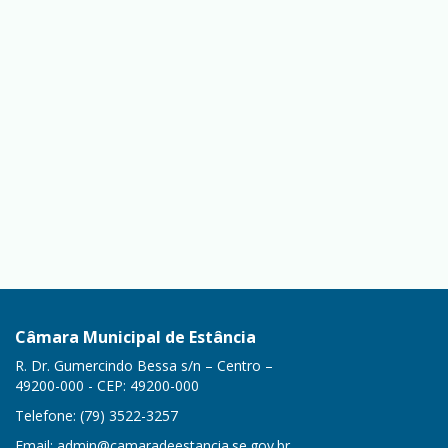
Câmara Municipal de Estância
R. Dr. Gumercindo Bessa s/n – Centro –
49200-000 - CEP: 49200-000
Telefone: (79) 3522-3257
Email:
admin@camaradeestancia.se.gov.br