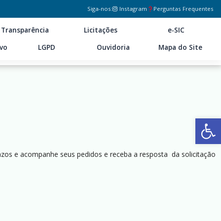
Siga-nos:
Instagram
Perguntas Frequentes
Transparência
Licitações
e-SIC
ivo
LGPD
Ouvidoria
Mapa do Site
Ab
azos e acompanhe seus pedidos e receba a resposta da solicitação