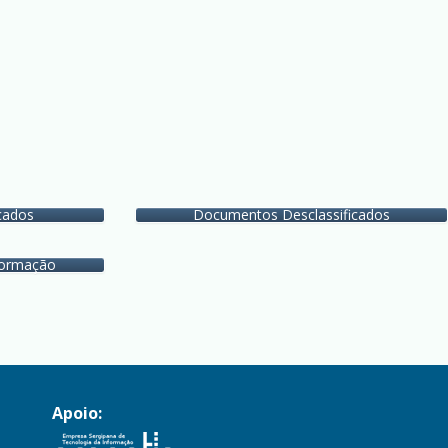
cados
Documentos Desclassificados
nformação
Apoio: