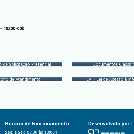
 – 49200-000
o de Solicitação Presencial
Documentos Classifi
tório de Atendimento
LAI - Lei de Acesso à I
Horário de Funcionamento
Desenvolvido por:
Seg. a Sex. 07:00 às 13:00h