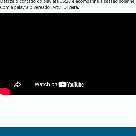
Deslize o contado do play até 35:20 e acompanhe a sessão solenne.
Com a palavra o vereador Artur Oliveira.