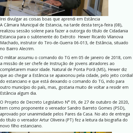
Irei divulgar as coisas boas que aprendi em Estância
A Câmara Municipal de Estancia, na tarde desta terça-feira (08),
realizou sessão solene para fazer a outorga do título de Cidadania
Estancia para o subtenente do Exército Hewer Ricardo Vilanova
Machado, instrutor do Tiro-de-Guerra 06-013, de Estância, situado
no Bairro Alecrim.
O militar assumiu o comando do TG em 05 de janeiro de 2018, com
a missão de ser chefe de Instrução de jovens atiradores ao
completarem maior idade. Natural de Ponta Porã (MS), Hewer diz
que ao chegar a Estância se apaixonou pela cidade, pelo jeito cordial
do estanciano e que está deixando o comando do TG, indo para
outro município do país, mas, gostaria muito de voltar a residir em
Estância algum dia.
O Projeto de Decreto Legislativo N° 09, de 27 de outubro de 2020,
tem como proponente o vereador Sandro Barreto Gomes (PSD),
aprovado por unanimidade pelos Pares da Casa. No ato de entrega
do título o vereador Artur Oliveira (PT) fez a leitura da biografia do
novo filho estanciano.