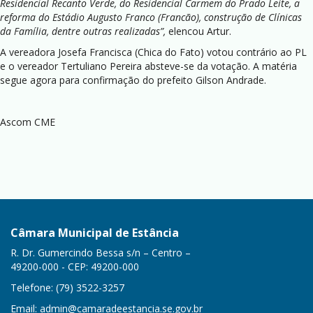
Residencial Recanto Verde, do Residencial Carmem do Prado Leite, a
reforma do Estádio Augusto Franco (Francão), construção de Clínicas
da Família, dentre outras realizadas”,
elencou Artur.
A vereadora Josefa Francisca (Chica do Fato) votou contrário ao PL
e o vereador Tertuliano Pereira absteve-se da votação. A matéria
segue agora para confirmação do prefeito Gilson Andrade.
Ascom CME
Câmara Municipal de Estância
R. Dr. Gumercindo Bessa s/n – Centro –
49200-000 - CEP: 49200-000
Telefone: (79) 3522-3257
Email:
admin@camaradeestancia.se.gov.br