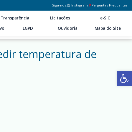
Siga-nos:
Instagram
Perguntas Frequentes
Transparência
Licitações
e-SIC
ivo
LGPD
Ouvidoria
Mapa do Site
edir temperatura de
Ab