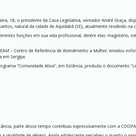
eira, 18, o presidente da Casa Legislativa, vereador André Graça, di
Santos, natural da cidade de Aquidabã (SE), atualmente residindo na c
erentes funções em sua vida profissional, dentre elas: magistério, ex
EAM – Centro de Referência de Atendimento a Mulher; envidou esfo
a em Sergipe.
grama “Comunidade Ativa”, em Estância, produziu o documento “Le
Estância, parte desse tempo contribuiu expressivamente com a CO
er a igualdade de gênero. Ainda adolescente percebeu o quanto o sexo