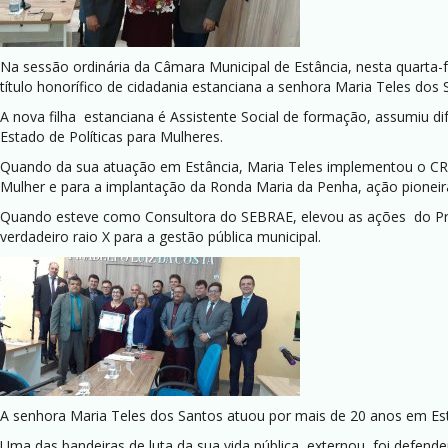
Na sessão ordinária da Câmara Municipal de Estância, nesta quarta-f
título honorífico de cidadania estanciana a senhora Maria Teles dos 
A nova filha estanciana é Assistente Social de formação, assumiu dif
Estado de Políticas para Mulheres.
Quando da sua atuação em Estância, Maria Teles implementou o CR
Mulher e para a implantação da Ronda Maria da Penha, ação pioneir
Quando esteve como Consultora do SEBRAE, elevou as ações do Pro
verdadeiro raio X para a gestão pública municipal.
A senhora Maria Teles dos Santos atuou por mais de 20 anos em 
Uma das bandeiras de luta da sua vida pública, externou, foi defend