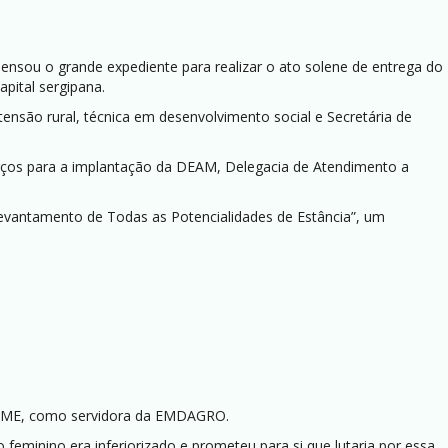
spensou o grande expediente para realizar o ato solene de entrega do
apital sergipana.
tensão rural, técnica em desenvolvimento social e Secretária de
rços para a implantação da DEAM, Delegacia de Atendimento a
vantamento de Todas as Potencialidades de Estância”, um
OPAME, como servidora da EMDAGRO.
 feminino era inferiorizado e prometeu para si que lutaria por essa