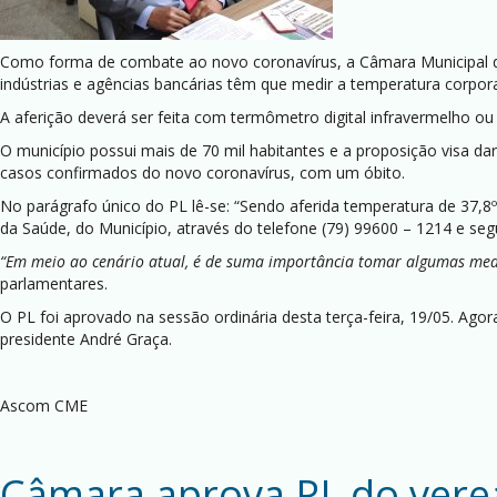
Como forma de combate ao novo coronavírus, a Câmara Municipal de
indústrias e agências bancárias têm que medir a temperatura corpora
A aferição deverá ser feita com termômetro digital infravermelho ou
O município possui mais de 70 mil habitantes e a proposição visa d
casos confirmados do novo coronavírus, com um óbito.
No parágrafo único do PL lê-se: “Sendo aferida temperatura de 37,8º
da Saúde, do Município, através do telefone (79) 99600 – 1214 e se
“Em meio ao cenário atual, é de suma importância tomar algumas medi
parlamentares.
O PL foi aprovado na sessão ordinária desta terça-feira, 19/05. Agor
presidente André Graça.
Ascom CME
Câmara aprova PL do verea