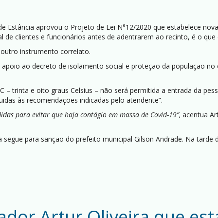
 Estância aprovou o Projeto de Lei N°12/2020 que estabelece nova
l de clientes e funcionários antes de adentrarem ao recinto, é o que
 outro instrumento correlato.
ar apoio ao decreto de isolamento social e proteção da população n
C – trinta e oito graus Celsius – não será permitida a entrada da p
guidas às recomendações indicadas pelo atendente”.
das para evitar que haja contágio em massa de Covid-19”,
acentua Artu
a segue para sanção do prefeito municipal Gilson Andrade. Na tarde d
dor Artur Oliveira que est