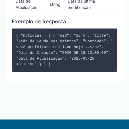
Data de
Data da última
string
Atualização
modificação
Exemplo de Resposta
{ "noticias": [ { "nid": "1045", "title":
"Ação de Saúde nos Bairros", "Conteúdo": "
<p>A prefeitura realizou hoje...</p>",
"Data de Criação": "2026-05-28 10:00:00",
"Data de Atualização": "2026-05-28
10:30:00" } ] }