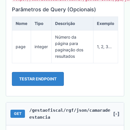
Parâmetros de Query (Opcionais)
Nome
Tipo
Descrição
Exemplo
Número da
página para
page
integer
1, 2, 3...
paginação dos
resultados
TESTAR ENDPOINT
/gestaofiscal/rgf/json/camarade
[-]
GET
estancia