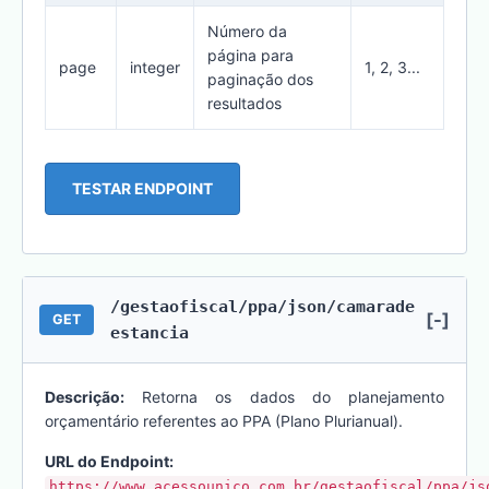
Número da
página para
page
integer
1, 2, 3...
paginação dos
resultados
TESTAR ENDPOINT
/gestaofiscal/ppa/json/camarade
[-]
GET
estancia
Descrição:
Retorna os dados do planejamento
orçamentário referentes ao PPA (Plano Plurianual).
URL do Endpoint:
https://www.acessounico.com.br/gestaofiscal/ppa/js