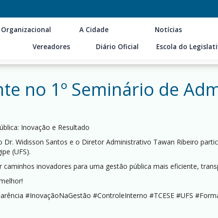
 Organizacional
A Cidade
Notícias
Vereadores
Diário Oficial
Escola do Legislat
te no 1º Seminário de Admi
ública: Inovação e Resultado⠀
o Dr. Widisson Santos e o Diretor Administrativo Tawan Ribeiro part
ipe (UFS).
er caminhos inovadores para uma gestão pública mais eficiente, tran
melhor!
parência #InovaçãoNaGestão #ControleInterno #TCESE #UFS #Forma