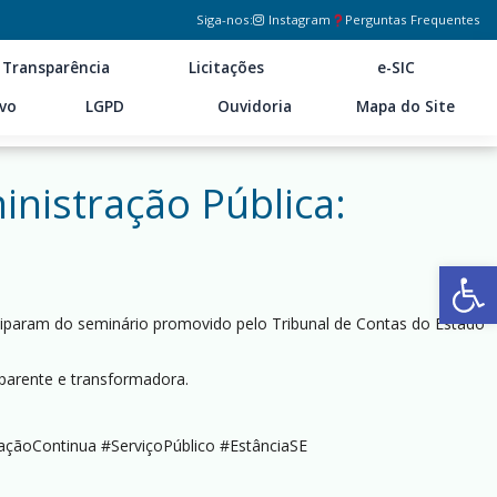
Siga-nos:
Instagram
Perguntas Frequentes
Transparência
Licitações
e-SIC
ivo
LGPD
Ouvidoria
Mapa do Site
nistração Pública:
Ab
iciparam do seminário promovido pelo Tribunal de Contas do Estado
sparente e transformadora.
çãoContinua #ServiçoPúblico #EstânciaSE