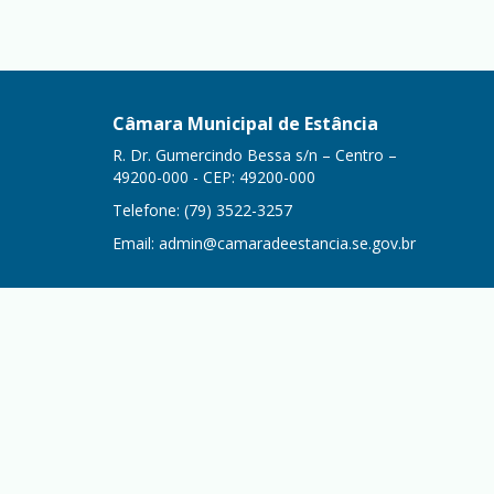
Câmara Municipal de Estância
R. Dr. Gumercindo Bessa s/n – Centro –
49200-000 - CEP: 49200-000
Telefone: (79) 3522-3257
Email:
admin@camaradeestancia.se.gov.br