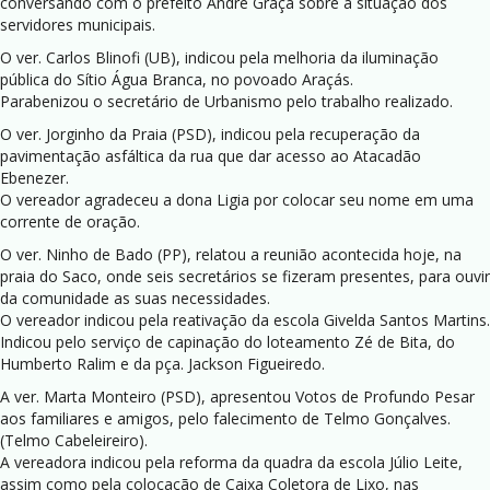
conversando com o prefeito André Graça sobre a situação dos
servidores municipais.
O ver. Carlos Blinofi (UB), indicou pela melhoria da iluminação
pública do Sítio Água Branca, no povoado Araçás.
Parabenizou o secretário de Urbanismo pelo trabalho realizado.
O ver. Jorginho da Praia (PSD), indicou pela recuperação da
pavimentação asfáltica da rua que dar acesso ao Atacadão
Ebenezer.
O vereador agradeceu a dona Ligia por colocar seu nome em uma
corrente de oração.
O ver. Ninho de Bado (PP), relatou a reunião acontecida hoje, na
praia do Saco, onde seis secretários se fizeram presentes, para ouvir
da comunidade as suas necessidades.
O vereador indicou pela reativação da escola Givelda Santos Martins.
Indicou pelo serviço de capinação do loteamento Zé de Bita, do
Humberto Ralim e da pça. Jackson Figueiredo.
A ver. Marta Monteiro (PSD), apresentou Votos de Profundo Pesar
aos familiares e amigos, pelo falecimento de Telmo Gonçalves.
(Telmo Cabeleireiro).
A vereadora indicou pela reforma da quadra da escola Júlio Leite,
assim como pela colocação de Caixa Coletora de Lixo, nas