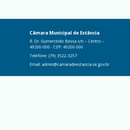
Câmara Municipal de Estância
R. Dr. Gumercindo Bessa s/n – Centro –
49200-000 - CEP: 49200-000
Telefone: (79) 3522-3257
Email:
admin@camaradeestancia.se.gov.br