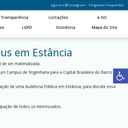
Siga-nos:
Instagram
Perguntas Frequentes
Transparência
Licitações
e-SIC
ivo
LGPD
Ouvidoria
Mapa do Site
pus em Estância
de ser materializada.
Ab
 um Campus de Engenharia para a Cspital Brasileira do Barco de
zação de uma Audiência Pública em Estância, para discutir essa
cipação de todos os interessados.