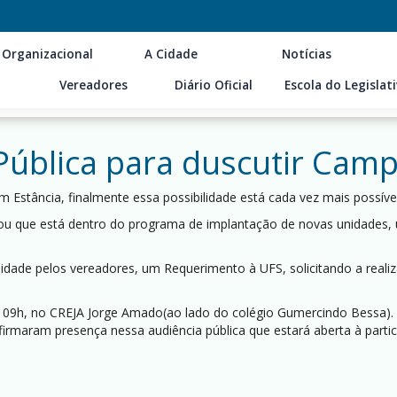
 Organizacional
A Cidade
Notícias
Vereadores
Diário Oficial
Escola do Legislat
 Pública para duscutir Cam
stância, finalmente essa possibilidade está cada vez mais possível 
rmou que está dentro do programa de implantação de novas unidades,
imidade pelos vereadores, um Requerimento à UFS, solicitando a reali
às 09h, no CREJA Jorge Amado(ao lado do colégio Gumercindo Bessa).
nfirmaram presença nessa audiência pública que estará aberta à parti