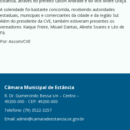
Estância, através do prefeito Gilson Andrade e do vice André Graça.
A solenidade foi bastante concorrida, recebendo autoridades
estaduais, municipais e comerciantes da cidade e da região Sul.
Além do presidente da CVE, também estiveram presentes os
vereadores: Kaique Freire, Misael Dantas, Alinete Soares e Léo de
Fá.
Por: Ascom/CVE
Câmara Municipal de Estância
R. Dr. Gumercindo Bessa s/n – Centro –
49200-000 - CEP: 49200-000
Telefone: (79) 3522-3257
Email:
admin@camaradeestancia.se.gov.br