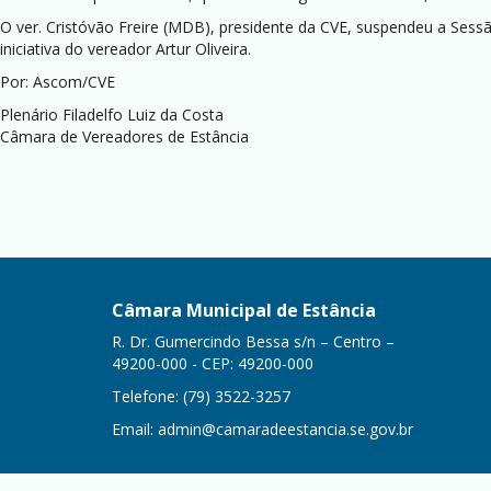
O ver. Cristóvão Freire (MDB), presidente da CVE, suspendeu a Sess
iniciativa do vereador Artur Oliveira.
Por: Ascom/CVE
Plenário Filadelfo Luiz da Costa
Câmara de Vereadores de Estância
Câmara Municipal de Estância
R. Dr. Gumercindo Bessa s/n – Centro –
49200-000 - CEP: 49200-000
Telefone: (79) 3522-3257
Email:
admin@camaradeestancia.se.gov.br