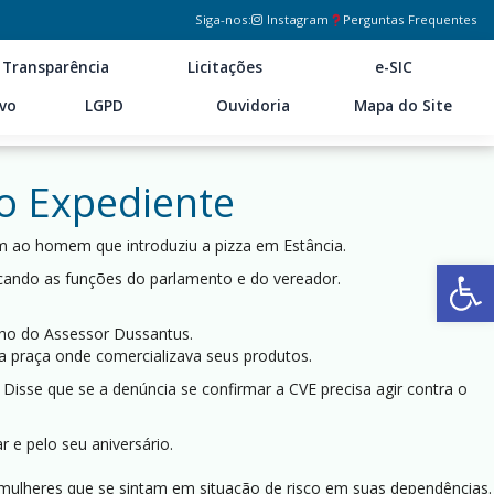
Siga-nos:
Instagram
Perguntas Frequentes
Transparência
Licitações
e-SIC
ivo
LGPD
Ouvidoria
Mapa do Site
o Expediente
m ao homem que introduziu a pizza em Estância.
Ab
cando as funções do parlamento e do vereador.
lho do Assessor Dussantus.
da praça onde comercializava seus produtos.
 Disse que se a denúncia se confirmar a CVE precisa agir contra o
 e pelo seu aniversário.
s mulheres que se sintam em situação de risco em suas dependências.