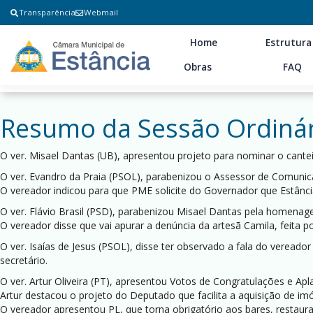
Transparência
Webmail
Home
Estrutura
Obras
FAQ
Resumo da Sessão Ordinár
O ver. Misael Dantas (UB), apresentou projeto para nominar o can
O ver. Evandro da Praia (PSOL), parabenizou o Assessor de Comunic
O vereador indicou para que PME solicite do Governador que Estânci
O ver. Flávio Brasil (PSD), parabenizou Misael Dantas pela homenag
O vereador disse que vai apurar a denúncia da artesã Camila, feita 
O ver. Isaías de Jesus (PSOL), disse ter observado a fala do vereado
secretário.
O ver. Artur Oliveira (PT), apresentou Votos de Congratulações e Ap
Artur destacou o projeto do Deputado que facilita a aquisição de imó
O vereador apresentou PL, que torna obrigatório aos bares, restaur