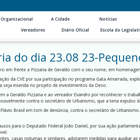
 Organizacional
A Cidade
Notícias
Vereadores
Diário Oficial
Escola do Legislat
ia do dia 23.08 23-Pequen
teiro em frente a Pizzaria de Geraldo com o seu nome, em homenage
ação da CVE por sua participação no programa Gata Amarrada, expli
a seja inserida no projeto de investimentos da Deso.
em a Geraldo Pizzaria e ao vereador Evandro por reconhecer o traba
possivelmente contra o secretário de Urbanismo, que a teria expulso 
r Flávio Brasil em tom de denúncia, contra o secretário de Urbanismo.
lausos para o Deputado Federal João Daniel, por sua ação parlamentar
vel.
antes, casas noturnas e similares, adotarem medidas para auxiliar a