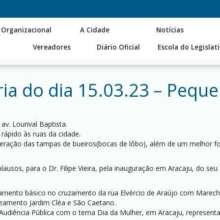
 Organizacional
A Cidade
Notícias
Vereadores
Diário Oficial
Escola do Legislat
ia do dia 15.03.23 – Pequ
av. Lourival Baptista.
ápido às ruas da cidade.
eração das tampas de bueiros(bocas de lôbo), além de um melhor f
usos, para o Dr. Filipe Vieira, pela inauguração em Aracaju, do seu e
saneamento básico no cruzamento da rua Elvércio de Araújo com Mare
teamento Jardim Cléa e São Caetano.
Audiência Pública com o tema Dia da Mulher, em Aracaju, representa