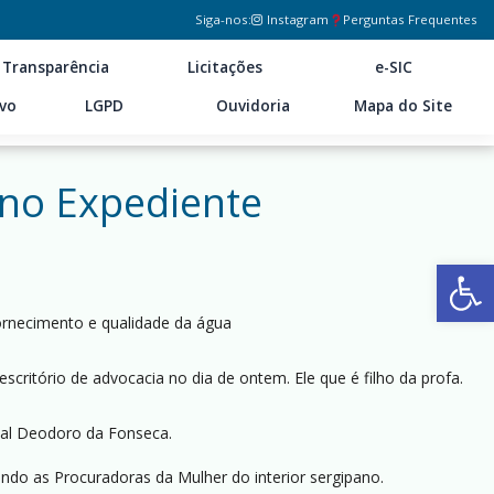
Siga-nos:
Instagram
Perguntas Frequentes
Transparência
Licitações
e-SIC
ivo
LGPD
Ouvidoria
Mapa do Site
eno Expediente
Ab
ornecimento e qualidade da água
scritório de advocacia no dia de ontem. Ele que é filho da profa.
chal Deodoro da Fonseca.
ndo as Procuradoras da Mulher do interior sergipano.