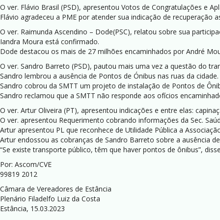
O ver. Flávio Brasil (PSD), apresentou Votos de Congratulações e Ap
Flávio agradeceu a PME por atender sua indicação de recuperação asfá
O ver. Raimunda Ascendino – Dode(PSC), relatou sobre sua participa
Iandra Moura está confirmado.
Dode destacou os mais de 27 milhões encaminhados por André Moura
O ver. Sandro Barreto (PSD), pautou mais uma vez a questão do tran
Sandro lembrou a ausência de Pontos de Ónibus nas ruas da cidade.
Sandro cobrou da SMTT um projeto de instalação de Pontos de Ônibus 
Sandro reclamou que a SMTT não responde aos ofícios encaminhad
O ver. Artur Oliveira (PT), apresentou indicações e entre elas: capinaç
O ver. apresentou Requerimento cobrando informações da Sec. Saúde 
Artur apresentou PL que reconhece de Utilidade Pública a Associaç
Artur endossou as cobranças de Sandro Barreto sobre a ausência de
“Se existe transporte público, têm que haver pontos de ônibus”, disse
Por: Ascom/CVE
99819 2012
Câmara de Vereadores de Estância
Plenário Filadelfo Luiz da Costa
Estância, 15.03.2023