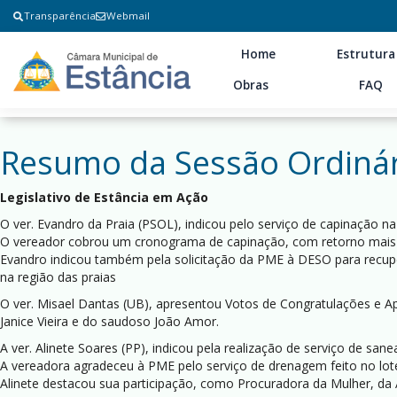
Transparência
Webmail
Home
Estrutura
Obras
FAQ
Resumo da Sessão Ordinár
Legislativo de Estância em Ação
O ver. Evandro da Praia (PSOL), indicou pelo serviço de capinação na 
O vereador cobrou um cronograma de capinação, com retorno mais r
Evandro indicou também pela solicitação da PME à DESO para recup
na região das praias
O ver. Misael Dantas (UB), apresentou Votos de Congratulações e Apla
Janice Vieira e do saudoso João Amor.
A ver. Alinete Soares (PP), indicou pela realização de serviço de 
A vereadora agradeceu à PME pelo serviço de drenagem feito no lo
Alinete destacou sua participação, como Procuradora da Mulher, da 