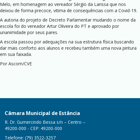
Melo, em homenagem ao vereador Sérgio da Larissa que nos
deixou de forma precoce, vitima de consequências com a Covid-19.
A autoria do projeto de Decreto Parlamentar mudando o nome da
escola foi do vereador Artur Oliveira do PT e aprovado por
unanimidade por seus pares.
A escola passou por adequações na sua estrutura física buscando
dar mais conforto aos alunos e recebeu também uma nova pintura
em sua faixada.
Por Ascom/CVE
Câmara Municipal de Estância
R. Dr. Gumercindo Bessa s/n – Centro –
49200-000 - CEP: 49200-000
Telefone: (79) 3522-3257