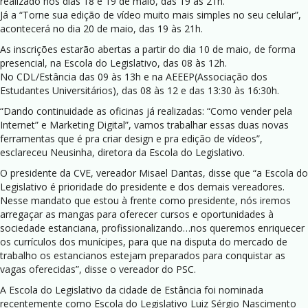
realizado nos dias 18 e 19 de maio, das 19 às 21h.
Já a “Torne sua edição de vídeo muito mais simples no seu celular”,
acontecerá no dia 20 de maio, das 19 às 21h.
As inscrições estarão abertas a partir do dia 10 de maio, de forma
presencial, na Escola do Legislativo, das 08 às 12h.
No CDL/Estância das 09 às 13h e na AEEEP(Associação dos
Estudantes Universitários), das 08 às 12 e das 13:30 às 16:30h.
“Dando continuidade as oficinas já realizadas: “Como vender pela
Internet” e Marketing Digital”, vamos trabalhar essas duas novas
ferramentas que é pra criar design e pra edição de vídeos”,
esclareceu Neusinha, diretora da Escola do Legislativo.
O presidente da CVE, vereador Misael Dantas, disse que “a Escola do
Legislativo é prioridade do presidente e dos demais vereadores.
Nesse mandato que estou à frente como presidente, nós iremos
arregaçar as mangas para oferecer cursos e oportunidades à
sociedade estanciana, profissionalizando…nos queremos enriquecer
os currículos dos munícipes, para que na disputa do mercado de
trabalho os estancianos estejam preparados para conquistar as
vagas oferecidas”, disse o vereador do PSC.
A Escola do Legislativo da cidade de Estância foi nominada
recentemente como Escola do Legislativo Luiz Sérgio Nascimento